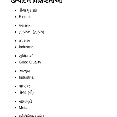
ઉત્પાદન વિશિષ્ટતાઓ
વીજ પુરવઠો
Electric
આવર્તન
હર્ટ્ઝની (હર્ટ્ઝ)
વપરાશ
Industrial
સુવિધાઓ
Good Quality
અરજી
Industrial
વોલ્ટેજ
વોલ્ટ (વી)
સામગ્રી
Metal
ઓટોમેશન ગ્રેડ