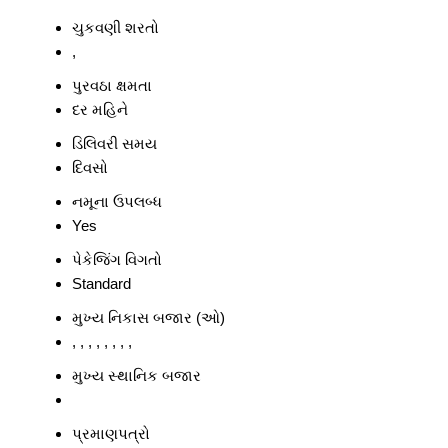
ચુકવણી શરતો
,
પુરવઠા ક્ષમતા
દર મહિને
ડિલિવરી સમય
દિવસો
નમૂના ઉપલબ્ધ
Yes
પેકેજિંગ વિગતો
Standard
મુખ્ય નિકાસ બજાર (ઓ)
, , , , , , , ,
મુખ્ય સ્થાનિક બજાર
પ્રમાણપત્રો