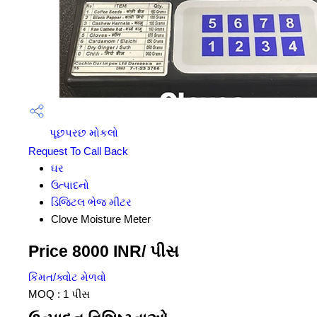
પૂછપરછ મોકલો
Request To Call Back
ઘર
ઉત્પાદનો
ડિજિટલ ભેજ મીટર
Clove Moisture Meter
Price 8000 INR
/ પીસ
કિંમત/ક્વોટ મેળવો
MOQ :
1 પીસ