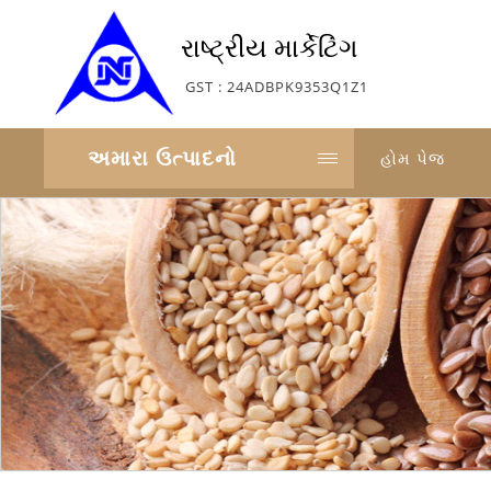
રાષ્ટ્રીય માર્કેટિંગ
GST : 24ADBPK9353Q1Z1
અમારા ઉત્પાદનો
હોમ પેજ