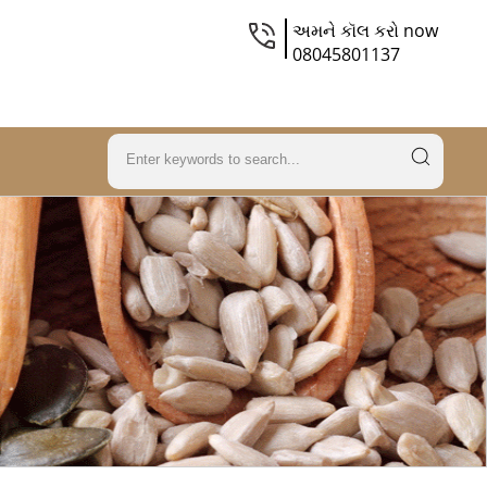
અમને કૉલ કરો now
08045801137