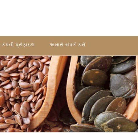
કંપની પ્રોફાઇલ
અમારો સંપર્ક કરો